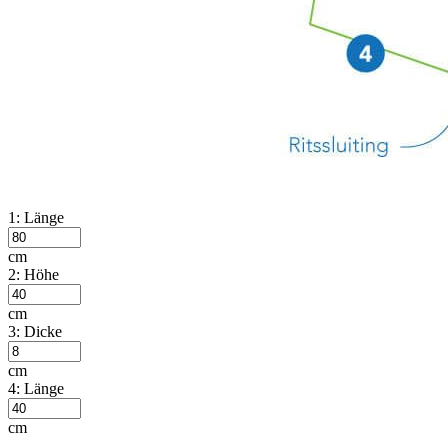
1: Länge
cm
2: Höhe
cm
3: Dicke
cm
4: Länge
cm